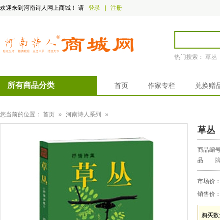
欢迎来到河南诗人网上商城！
请
登录
|
注册
热门搜索：
草丛
所有商品分类
首页
作家专栏
兑换赠
您当前的位置：
首页
»
河南诗人系列
»
草丛
商品编
品 牌
市场价
销售价
购买数