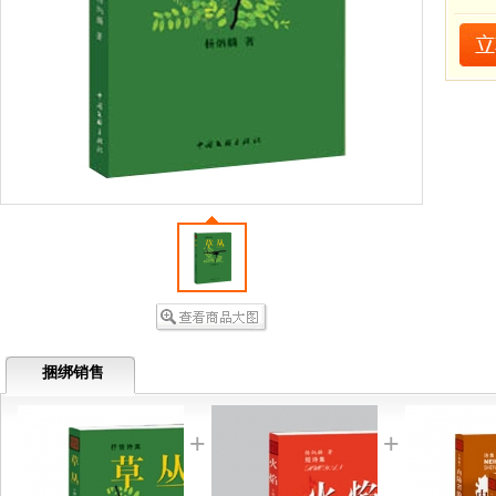
捆绑销售
+
+